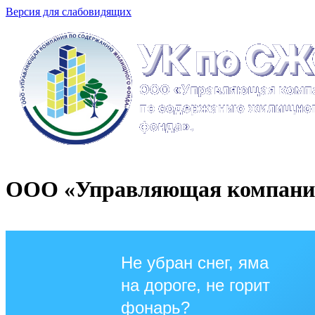
Версия для слабовидящих
ООО «Управляющая компания
Не убран снег, яма
на дороге, не горит
фонарь?