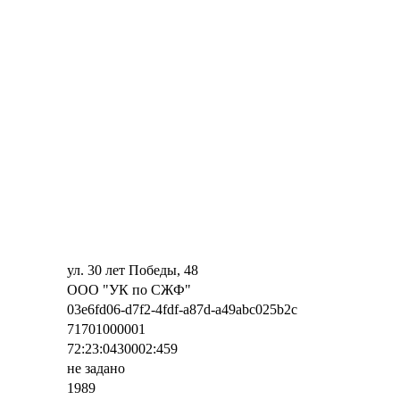
ул. 30 лет Победы, 48
ООО "УК по СЖФ"
03e6fd06-d7f2-4fdf-a87d-a49abc025b2c
71701000001
72:23:0430002:459
не задано
1989