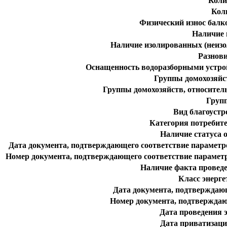
Коли
Кол
Физический износ балк
Наличие 
Наличие изолированных (неизо
Разнов
Оснащенность водоразборными устрой
Группы домохозяйст
Группы домохозяйств, относител
Групп
Вид благоуст
Категория потребит
Наличие статуса 
Дата документа, подтверждающего соответствие парамет
Номер документа, подтверждающего соответствие парамет
Наличие факта проведе
Класс энерг
Дата документа, подтверждаю
Номер документа, подтверждаю
Дата проведения 
Дата приватизаци