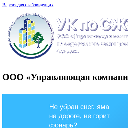
Версия для слабовидящих
ООО «Управляющая компания
Не убран снег, яма
на дороге, не горит
фонарь?