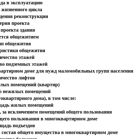
ода в эксплуатацию
 жизненного цикла
едения реконструкции
ерия проекта
 проекта здания
ется общежитием
ип общежития
ристики общежития
ичество этажей
во подземных этажей
квартирном доме для нужд маломобильных групп населения
ичество лифтов
лых помещений (квартир)
о нежилых помещений
оквартирного дома), в том числе:
щадь жилых помещений
за исключением помещений общего пользования
его пользования в многоквартирном доме
щадь подъездов
состав общего имущества в многоквартирном доме