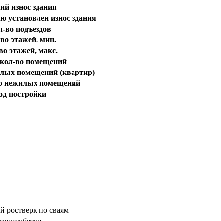
й износ здания
ую установлен износ здания
л-во подъездов
во этажей, мин.
во этажей, макс.
кол-во помещений
лых помещений (квартир)
о нежилых помещений
од постройки
й ростверк по сваям
железобетон