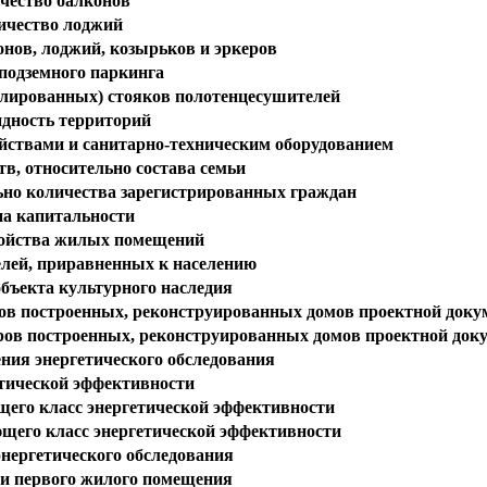
чество балконов
ичество лоджий
онов, лоджий, козырьков и эркеров
подземного паркинга
лированных) стояков полотенцесушителей
идность территорий
ствами и санитарно-техническим оборудованием
в, относительно состава семьи
ьно количества зарегистрированных граждан
а капитальности
ройства жилых помещений
елей, приравненных к населению
объекта культурного наследия
ров построенных, реконструированных домов проектной доку
ров построенных, реконструированных домов проектной док
ния энергетического обследования
етической эффективности
щего класс энергетической эффективности
щего класс энергетической эффективности
энергетического обследования
и первого жилого помещения