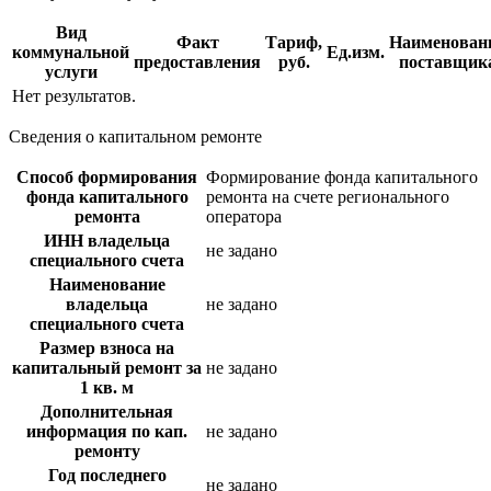
Вид
Факт
Тариф,
Наименован
коммунальной
Ед.изм.
предоставления
руб.
поставщик
услуги
Нет результатов.
Сведения о капитальном ремонте
Способ формирования
Формирование фонда капитального
фонда капитального
ремонта на счете регионального
ремонта
оператора
ИНН владельца
не задано
специального счета
Наименование
владельца
не задано
специального счета
Размер взноса на
капитальный ремонт за
не задано
1 кв. м
Дополнительная
информация по кап.
не задано
ремонту
Год последнего
не задано