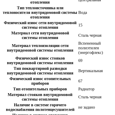
отопления
Тип теплоисточника или
теплоносителя внутридомовой системы
Вода
отопления
Физический износ сети внутридомовой
15
системы отопления
Материал сети внутридомовой
Сталь черная
системы отопления
Вспененный
Материал теплоизоляции сети
полиэтилен
внутридомовой системы отопления
(энергофлекс)
Физический износ стояков
69
внутридомовой системы отопления
Тип поквартирной разводки
Вертикальная
внутридомовой системы отопления
Физический износ отопительных
67
приборов
Тип отопительных приборов
Радиатор
Материал стояков внутридомовой
Сталь черная
системы отопления
Наличие в системе горячего
не задано
водоснабжения полотенцесушителей