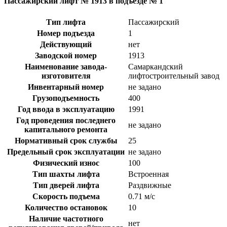
Пассажирский лифт № 1913 в подъезде № 1
Тип лифта
Пассажирский
Номер подъезда
1
Действующий
нет
Заводской номер
1913
Наименование завода-
Самаркандский
изготовителя
лифтостроительный завод
Инвентарный номер
не задано
Грузоподъемность
400
Год ввода в эксплуатацию
1991
Год проведения последнего
не задано
капитального ремонта
Нормативный срок службы
25
Предельный срок эксплуатации
не задано
Физический износ
100
Тип шахты лифта
Встроенная
Тип дверей лифта
Раздвижные
Скорость подъема
0.71 м/с
Количество остановок
10
Наличие частотного
нет