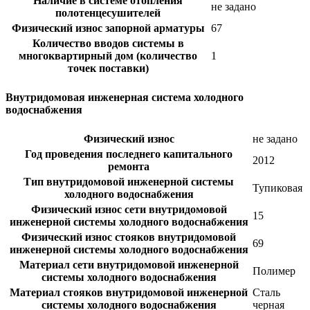
Наличие в системе отопления
не задано
полотенцесушителей
Физический износ запорной арматуры
67
Количество вводов системы в
многоквартирный дом (количество
1
точек поставки)
Внутридомовая инженерная система холодного
водоснабжения
Физический износ
не задано
Год проведения последнего капитального
2012
ремонта
Тип внутридомовой инженерной системы
Тупиковая
холодного водоснабжения
Физический износ сети внутридомовой
15
инженерной системы холодного водоснабжения
Физический износ стояков внутридомовой
69
инженерной системы холодного водоснабжения
Материал сети внутридомовой инженерной
Полимер
системы холодного водоснабжения
Материал стояков внутридомовой инженерной
Сталь
системы холодного водоснабжения
черная