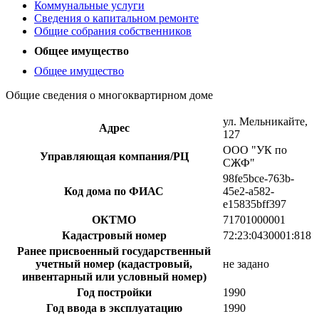
Коммунальные услуги
Сведения о капитальном ремонте
Общие собрания собственников
Общее имущество
Общее имущество
Общие сведения о многоквартирном доме
ул. Мельникайте,
Адрес
127
ООО "УК по
Управляющая компания/РЦ
СЖФ"
98fe5bce-763b-
Код дома по ФИАС
45e2-a582-
e15835bff397
ОКТМО
71701000001
Кадастровый номер
72:23:0430001:818
Ранее присвоенный государственный
учетный номер (кадастровый,
не задано
инвентарный или условный номер)
Год постройки
1990
Год ввода в эксплуатацию
1990