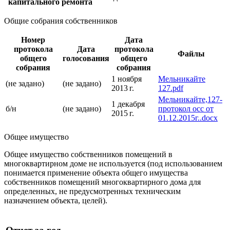
капитального ремонта
Общие собрания собственников
Номер
Дата
протокола
Дата
протокола
Файлы
общего
голосования
общего
собрания
собрания
1 ноября
Мельникайте
(не задано)
(не задано)
2013 г.
127.pdf
Мельникайте,127-
1 декабря
б/н
(не задано)
протокол осс от
2015 г.
01.12.2015г..docx
Общее имущество
Общее имущество собственников помещений в
многоквартирном доме не используется (под использованием
понимается применение объекта общего имущества
собственников помещений многоквартирного дома для
определенных, не предусмотренных техническим
назначением объекта, целей).