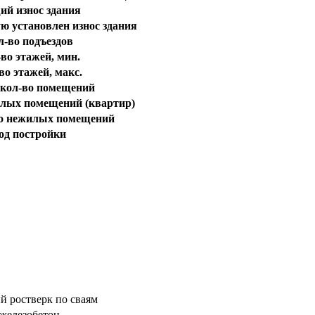
й износ здания
ую установлен износ здания
л-во подъездов
во этажей, мин.
во этажей, макс.
кол-во помещений
лых помещений (квартир)
о нежилых помещений
од постройки
й ростверк по сваям
железобетон