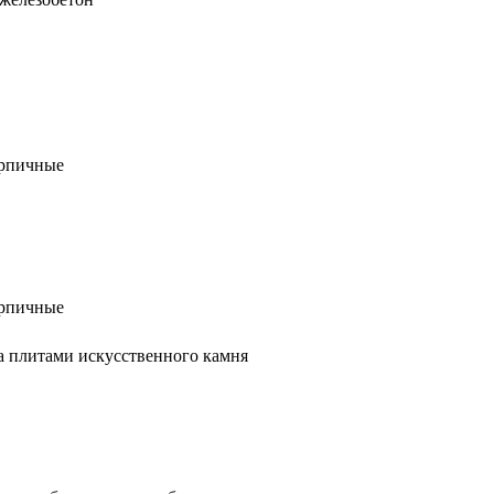
рпичные
рпичные
а плитами искусственного камня