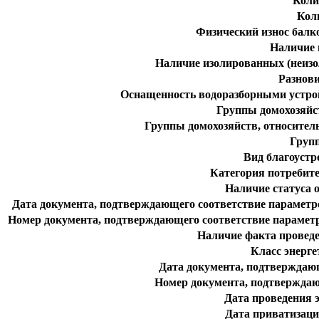
Коли
Кол
Физический износ балк
Наличие 
Наличие изолированных (неизо
Разнов
Оснащенность водоразборными устрой
Группы домохозяйст
Группы домохозяйств, относител
Групп
Вид благоуст
Категория потребит
Наличие статуса 
Дата документа, подтверждающего соответствие парамет
Номер документа, подтверждающего соответствие парамет
Наличие факта проведе
Класс энерг
Дата документа, подтверждаю
Номер документа, подтверждаю
Дата проведения 
Дата приватизаци