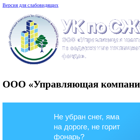
Версия для слабовидящих
ООО «Управляющая компания
Не убран снег, яма
на дороге, не горит
фонарь?