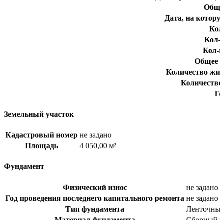
Общи
Дата, на котор
Ко
Кол-
Кол-
Общее 
Количество жи
Количеств
Г
Земельный участок
Кадастровый номер
не задано
Площадь
4 050,00 м²
Фундамент
Физический износ
не задано
Год проведения последнего капитального ремонта
не задано
Тип фундамента
Ленточны
Материал фундамента
Сборный 