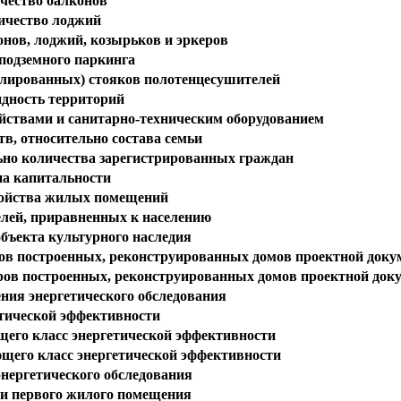
чество балконов
ичество лоджий
онов, лоджий, козырьков и эркеров
подземного паркинга
лированных) стояков полотенцесушителей
идность территорий
ствами и санитарно-техническим оборудованием
в, относительно состава семьи
ьно количества зарегистрированных граждан
а капитальности
ройства жилых помещений
елей, приравненных к населению
объекта культурного наследия
ров построенных, реконструированных домов проектной доку
ров построенных, реконструированных домов проектной док
ния энергетического обследования
етической эффективности
щего класс энергетической эффективности
щего класс энергетической эффективности
энергетического обследования
и первого жилого помещения