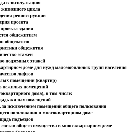
ода в эксплуатацию
 жизненного цикла
едения реконструкции
ерия проекта
 проекта здания
ется общежитием
ип общежития
ристики общежития
ичество этажей
во подземных этажей
квартирном доме для нужд маломобильных групп населения
ичество лифтов
лых помещений (квартир)
о нежилых помещений
оквартирного дома), в том числе:
щадь жилых помещений
за исключением помещений общего пользования
его пользования в многоквартирном доме
щадь подъездов
состав общего имущества в многоквартирном доме