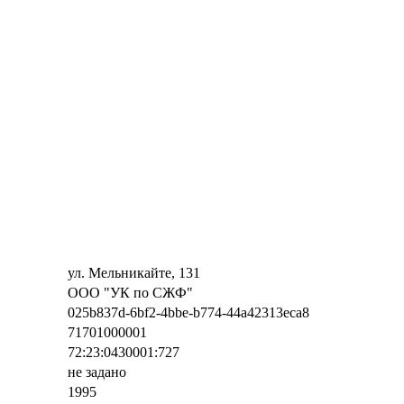
ул. Мельникайте, 131
ООО "УК по СЖФ"
025b837d-6bf2-4bbe-b774-44a42313eca8
71701000001
72:23:0430001:727
не задано
1995