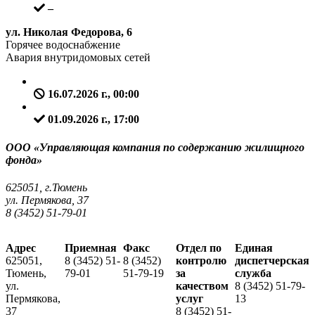
–
ул. Николая Федорова, 6
Горячее водоснабжение
Авария внутридомовых сетей
16.07.2026 г., 00:00
01.09.2026 г., 17:00
ООО «Управляющая компания по содержанию жилищного
фонда»
625051, г.Тюмень
ул. Пермякова, 37
8 (3452) 51-79-01
Адрес
Приемная
Факс
Отдел по
Единая
625051,
8 (3452) 51-
8 (3452)
контролю
диспетчерская
Тюмень,
79-01
51-79-19
за
служба
ул.
качеством
8 (3452) 51-79-
Пермякова,
услуг
13
37
8 (3452) 51-